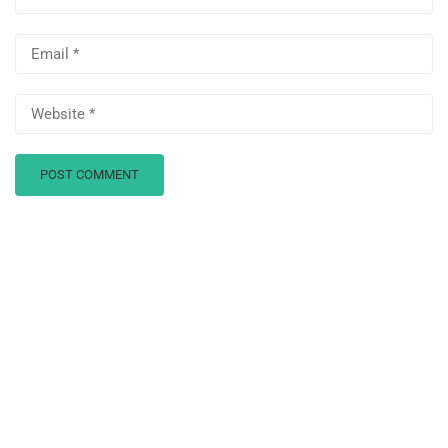
1.9
Buscar datos utilizando
¿Cómo empezar?
funciones
17 minutos
Links​
1.10
Usar funciones avanzadas de
fecha y tiempo
Cursos
14 minutos
Galería
1.11
Tablas dinámicas
12 minutos
FAQs
1.12
Realizar análisis de datos
Soporte
11 minutos
1.13
Solucionar problemas de
Documentos
formulas
12 minutos
Foros