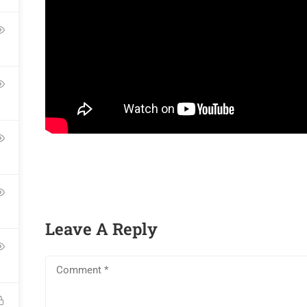
Links​
Soporte
s
Cursos
Documentos
enos
Galería
Foros
empezar?
FAQs
Directorio
Leave A Reply