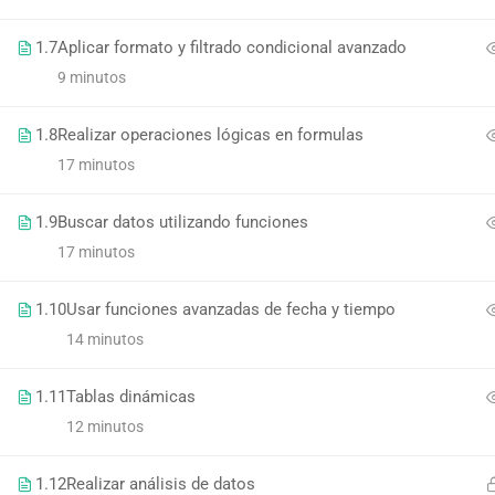
AIC
1.7
Aplicar formato y filtrado condicional avanzado
9 minutos
Nosotro
Nuestros cursos de inducción interna son la
1.8
Realizar operaciones lógicas en formulas
piedra angular para un inicio exitoso en
17 minutos
Contáct
nuestra IPS. Diseñados meticulosamente para
brindar a nuestros nuevos empleados una
¿Cómo 
1.9
Buscar datos utilizando funciones
comprensión sólida de nuestros valores,
17 minutos
políticas y procedimientos, proporcionando
una visión integral de nuestra organización.
1.10
Usar funciones avanzadas de fecha y tiempo
14 minutos
1.11
Tablas dinámicas
12 minutos
1.12
Realizar análisis de datos