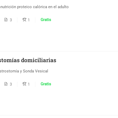
utrición proteico calórica en el adulto
Gratis
3
1
stomías domiciliarias
strostomía y Sonda Vesical
Gratis
3
1