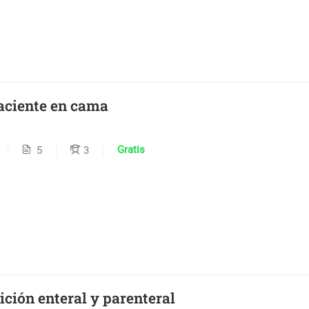
aciente en cama
Gratis
5
3
ción enteral y parenteral